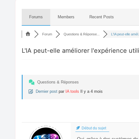
Forums
Members
Recent Posts
Forum
Questions & Réponse...
L'IA peut-elle amél.
L'IA peut-elle améliorer l'expérience uti
Questions & Réponses
Dernier post
par
IA tools
Il y a 4 mois
Début du sujet
Oui, grâce à des systèmes de 