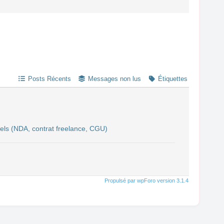
Posts Récents
Messages non lus
Étiquettes
éels (NDA, contrat freelance, CGU)
Propulsé par wpForo version 3.1.4