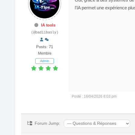
l'IA permet une expérience plus
IA tools
(@badiibasly)
Posts: 71
Membre
Admin
Posté : 16/04/2026 8:03 pm
Forum Jump: