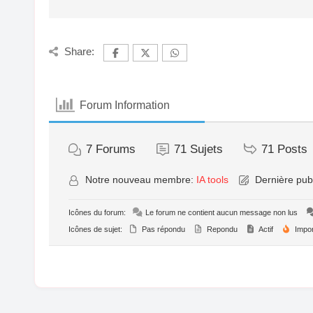
Share:
Forum Information
7
Forums
71
Sujets
71
Posts
Notre nouveau membre:
IA tools
Dernière publ
Icônes du forum:
Le forum ne contient aucun message non lus
Icônes de sujet:
Pas répondu
Repondu
Actif
Impor