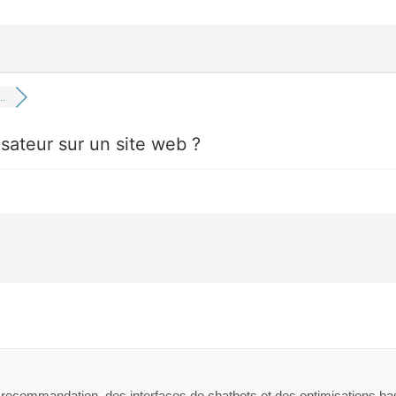
..
lisateur sur un site web ?
recommandation, des interfaces de chatbots et des optimisations ba