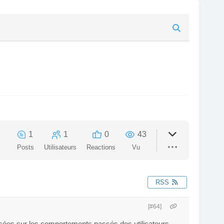
1
1
0
43
Posts
Utilisateurs
Reactions
Vu
RSS
[#64]
sées sur les comportements passés des utilisateurs,