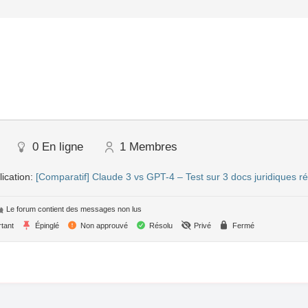
0
En ligne
1
Membres
ication:
[Comparatif] Claude 3 vs GPT-4 – Test sur 3 docs juridiques r
Le forum contient des messages non lus
tant
Épinglé
Non approuvé
Résolu
Privé
Fermé