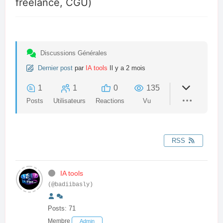
freelance, CGU)
Discussions Générales
Dernier post
par
IA tools
Il y a 2 mois
1
1
0
135
Posts
Utilisateurs
Reactions
Vu
RSS
IA tools
(@badiibasly)
Posts: 71
Membre
Admin