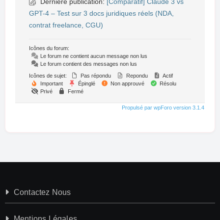
Dernière publication:
[Comparatif] Claude 3 vs
GPT-4 – Test sur 3 docs juridiques réels (NDA,
contrat freelance, CGU)
Icônes du forum:
Le forum ne contient aucun message non lus
Le forum contient des messages non lus
Icônes de sujet:
Pas répondu
Repondu
Actif
Important
Épinglé
Non approuvé
Résolu
Privé
Fermé
Propulsé par wpForo version 3.1.4
Contactez Nous
Mentions Légales