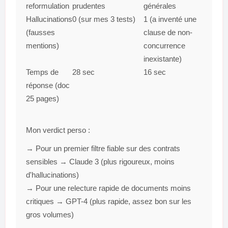
reformulation
prudentes
générales
Hallucinations
0 (sur mes 3 tests)
1 (a inventé une
(fausses
clause de non-
mentions)
concurrence
inexistante)
Temps de
28 sec
16 sec
réponse (doc
25 pages)
Mon verdict perso :
→ Pour
un premier filtre fiable
sur des contrats
sensibles →
Claude 3
(plus rigoureux, moins
d'hallucinations)
→ Pour
une relecture rapide
de documents moins
critiques →
GPT-4
(plus rapide, assez bon sur les
gros volumes)