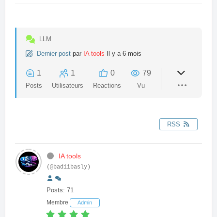
LLM
Dernier post
par
IA tools
Il y a 6 mois
1
1
0
79
Posts
Utilisateurs
Reactions
Vu
RSS
IA tools
(@badiibasly)
Posts: 71
Membre
Admin