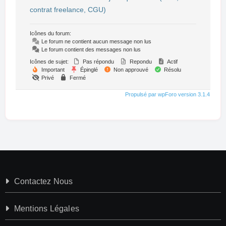
contrat freelance, CGU)
Icônes du forum:
Le forum ne contient aucun message non lus
Le forum contient des messages non lus
Icônes de sujet:
Pas répondu
Repondu
Actif
Important
Épinglé
Non approuvé
Résolu
Privé
Fermé
Propulsé par wpForo version 3.1.4
Contactez Nous
Mentions Légales