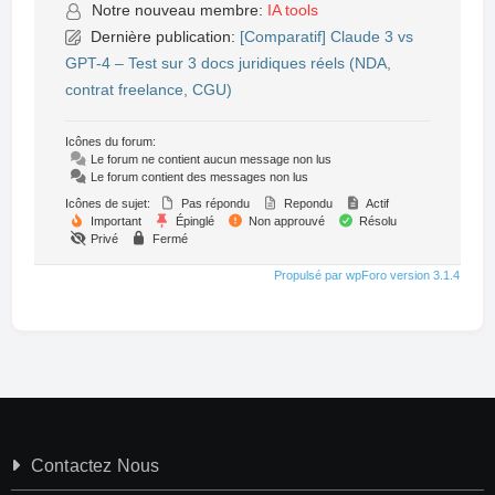
Notre nouveau membre:
IA tools
Dernière publication:
[Comparatif] Claude 3 vs
GPT-4 – Test sur 3 docs juridiques réels (NDA,
contrat freelance, CGU)
Icônes du forum:
Le forum ne contient aucun message non lus
Le forum contient des messages non lus
Icônes de sujet:
Pas répondu
Repondu
Actif
Important
Épinglé
Non approuvé
Résolu
Privé
Fermé
Propulsé par wpForo version 3.1.4
Contactez Nous