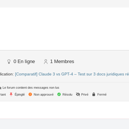
0
En ligne
1
Membres
ication:
[Comparatif] Claude 3 vs GPT-4 – Test sur 3 docs juridiques r
Le forum contient des messages non lus
tant
Épinglé
Non approuvé
Résolu
Privé
Fermé