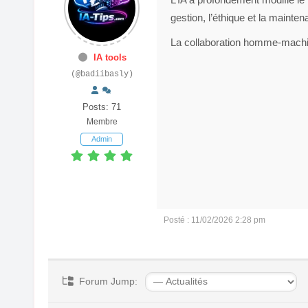
gestion, l’éthique et la maint
La collaboration homme-machine
IA tools
(@badiibasly)
Posts: 71
Membre
Admin
Posté : 11/02/2026 2:28 pm
Forum Jump: