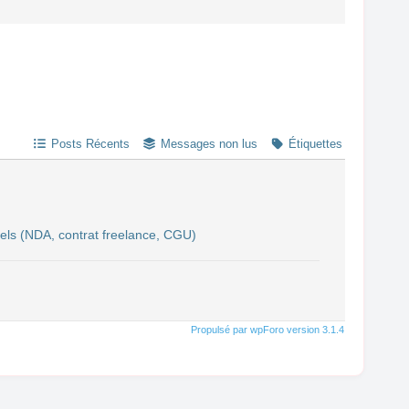
Posts Récents
Messages non lus
Étiquettes
éels (NDA, contrat freelance, CGU)
Propulsé par wpForo version 3.1.4