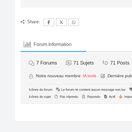
Share:
Forum Information
7
Forums
71
Sujets
71
Posts
Notre nouveau membre:
IA tools
Dernière publ
Icônes du forum:
Le forum ne contient aucun message non lus
Icônes de sujet:
Pas répondu
Repondu
Actif
Impor