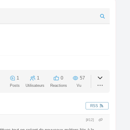
1
1
0
57
Posts
Utilisateurs
Reactions
Vu
RSS
[#12]
tives tout en créant de nouveaux métiers liés à la