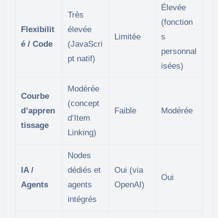
Élevée
Très
(fonction
Flexibilit
élevée
Limitée
s
é / Code
(JavaScri
personnal
pt natif)
isées)
Modérée
Courbe
(concept
d’appren
Faible
Modérée
d’Item
tissage
Linking)
Nodes
IA /
dédiés et
Oui (via
Oui
Agents
agents
OpenAI)
intégrés